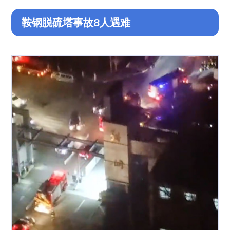
鞍钢脱硫塔事故8人遇难