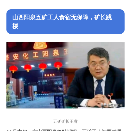
山西阳泉五矿工人食宿无保障，矿长跳
楼
五矿矿长王睿