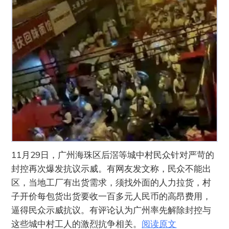
11月29日，广州海珠区后滘等城中村民众针对严苛的
封控再次爆发抗议示威。有网友发文称，民众不能出
区，当地工厂有出货需求，须找外面的人力拉货，村
子开价每包货出货要收一百多元人民币的高昂费用，
逼得民众示威抗议。有评论认为广州率先解除封控与
这些城中村工人的激烈抗争相关。
阅读原文