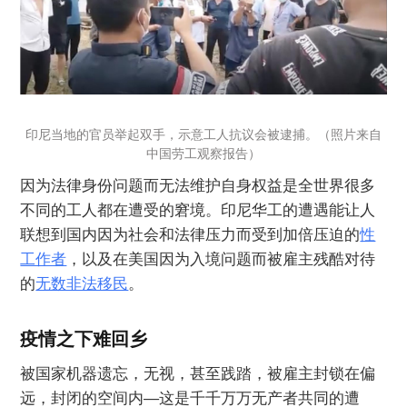
印尼当地的官员举起双手，示意工人抗议会被逮捕。（照片来自
中国劳工观察报告）
因为法律身份问题而无法维护自身权益是全世界很多
不同的工人都在遭受的窘境。印尼华工的遭遇能让人
联想到国内因为社会和法律压力而受到加倍压迫的
性
工作者
，以及在美国因为入境问题而被雇主残酷对待
的
无数非法移民
。
疫情之下难回乡
被国家机器遗忘，无视，甚至践踏，被雇主封锁在偏
远，封闭的空间内—这是千千万万无产者共同的遭