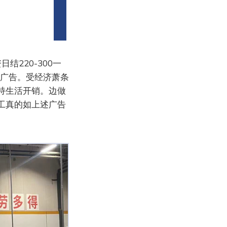
220-300一
聘广告。受经济萧条
持生活开销。边做
工真的如上述广告