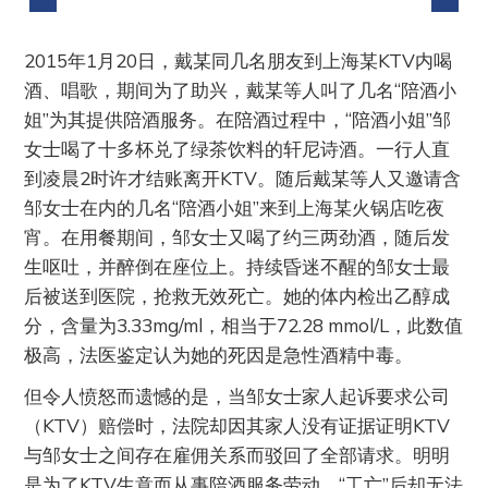
2015年1月20日，戴某同几名朋友到上海某KTV内喝
酒、唱歌，期间为了助兴，戴某等人叫了几名“陪酒小
姐”为其提供陪酒服务。在陪酒过程中，“陪酒小姐”邹
女士喝了十多杯兑了绿茶饮料的轩尼诗酒。一行人直
到凌晨2时许才结账离开KTV。随后戴某等人又邀请含
邹女士在内的几名“陪酒小姐”来到上海某火锅店吃夜
宵。在用餐期间，邹女士又喝了约三两劲酒，随后发
生呕吐，并醉倒在座位上。持续昏迷不醒的邹女士最
后被送到医院，抢救无效死亡。她的体内检出乙醇成
分，含量为3.33mg/ml，相当于72.28 mmol/L，此数值
极高，法医鉴定认为她的死因是急性酒精中毒。
但令人愤怒而遗憾的是，当邹女士家人起诉要求公司
（KTV）赔偿时，法院却因其家人没有证据证明KTV
与邹女士之间存在雇佣关系而驳回了全部请求。明明
是为了KTV生意而从事陪酒服务劳动，“工亡”后却无法