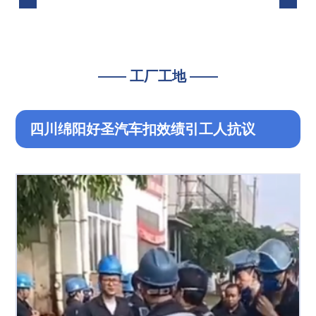
—— 工厂工地 ——
四川绵阳好圣汽车扣效绩引工人抗议