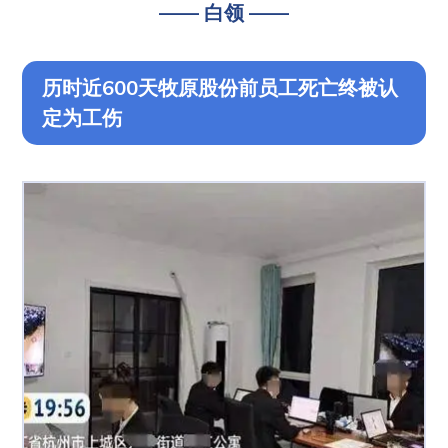
—— 白领 ——
历时近600天牧原股份前员工死亡终被认
定为工伤