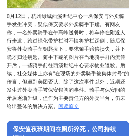
8月12日，杭州绿城西溪世纪中心一名保安与外卖骑
手发生冲突，疑似保安要求外卖骑手下跪。有网友
称，一名外卖骑手在午高峰送餐时，将车停在附近人
行步道，跨过绿化带护栏时不慎将护栏踩倒，随后保
安将外卖骑手车钥匙拔下，要求骑手赔偿损失，并下
跪才归还钥匙。骑手下跪的图片在当地骑手群内流传
开后，一些骑手前往西溪世纪中心要求物业道歉。后
续，社交媒体上亦有“在现场的外卖骑手被集体封号”的
传言，但遭到美团否认。除了这次事件以外，近期还
发生过外卖骑手被保安锁脚的事件。骑手与保安间的
矛盾逐渐升级，但作为主要责任方的外卖平台，仍未
给出整体的解决方案。
阅读原文
保安值夜班期间在厕所猝死，公司持续