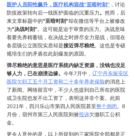
医护人员阳性飙升，医疗机构迎战“至暗时刻”
，讨论
防疫政策转向后一线医护面临的沉重压力
。
然而，后
来文章标题中的
"至暗时刻"
却在微信等平台上被修改
为
"决战时刻"
。这可能是迫于审查的压力。决战意味
着要先养精蓄锐，在决战之时拼尽全力迎战，但现在
各层级公立医院实质却是
接近弹尽粮绝
。这也是专硕
规培生们的矛盾在此刻爆发的原因。
弹尽粮绝的意思是医疗系统内缺乏资源，没钱也没足
够人力，已在崩溃边缘。
今年7月中，
辽宁丹东振安区
医院欠职工五个月工资和二十多年养老保险
的消息上
了新闻。网络留言中，不少人也提到自己所在的医院
或卫生院也发不出工资了，表明这并非个案。此前
2021年，四川乐山市第四人民医院甚至
整个倒闭
。8
月份，宿州市第三人民医院则被
投诉
欠缴职工公积
金。
更令人意外的是，以上所提到的三家医院全部都是正