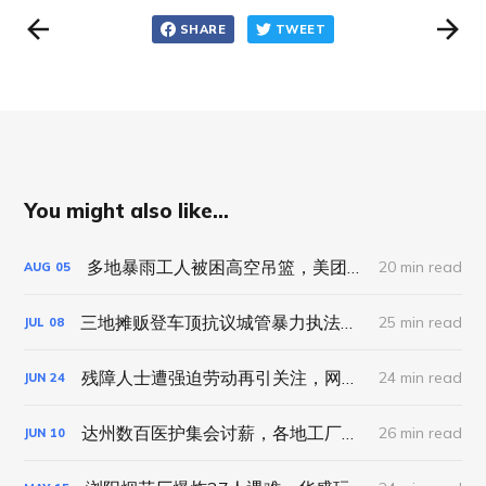
SHARE
TWEET
You might also like...
多地暴雨工人被困高空吊篮，美团试点“等灯停表”｜工劳小报 #89 新闻刊
20 min read
AUG
05
三地摊贩登车顶抗议城管暴力执法，聊城幼师被逼签“自愿离职”｜工劳小报 #87 新闻刊
25 min read
JUL
08
残障人士遭强迫劳动再引关注，网约车司机疲劳驾驶平台被定责｜工劳小报 #86 新闻刊
24 min read
JUN
24
达州数百医护集会讨薪，各地工厂集体维权事件频发｜工劳小报 #85 新闻刊
26 min read
JUN
10