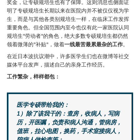
奖金，让专硕规培生也有了保障。这则消息也侧面证
明了专硕规培生长期以来在医院内并不被仅仅视为学
生，而是与其他各类别规培生一样，在临床工作发挥
重要角色。但全国范围内至今也仅有此一家医院认同
规培生"劳动者"的角色，绝大多数专硕规培生都仍然
领着微薄的"补贴"，做着
一线最苦最累最杂的工作
。
在近日本波抗议潮中，许多医学生们也在微博等社交
媒体平台发声，描述自己的亲身工作经历。
工作繁杂，样样都包：
医学专硕带给我的：
1）除了该我干的：查房，收病人，写病
历，开医嘱，负责和病人沟通，管病房，
值班，拉心电图，换药，手术室接病人，
陪病人做检查等；